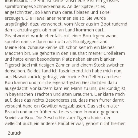
Interessant:
Die Bou ist keine Muschel. Sie ist ein grosses
spiralförmiges Schneckenhaus. An der Spitze ist es
angeschnitten, so kann man darauf blasen und Töne
erzeugen. Die Hawaiianer nennen sie so. Sie wurde
ursprünglich dazu verwendet, vom Meer aus im Boot rudernd
damit anzufragen, ob man an Land kommen darf.
Geantwortet wurde ebenfalls mit einer Bou. Irgendwann
kannte man sie dann nur noch als Ritualgegenstand.
Meine Bou zuhause kenne ich schon seit ich ein kleines
Mädchen bin. Sie gehörte in den Haushalt meiner Großeltern
und hatte einen besonderen Platz neben einem blanken
Tigerschädel mit riesigen Zähnen und einem Stock zwischen
denselben. Beides fand ich faszinierend. Ich habe mich nun,
aus Hawaii zurück, gefragt, wie meine Großeltern an diese
Bou kamen und mir die eigenartigsten Geschichten dazu
ausgedacht. Vor kurzem kam ein Mann zu uns, der kundig ist
in bayerischen Trachten und alten Bräuchen. Der klärte mich
auf, dass das nichts Besonderes sei, dass man früher damit
versucht habe ein Gewitter wegzublasen. Das sei ein alter
Brauch und auch früher hätte es schon Importe gegeben.
Soviel zur Bou. Die Geschichte zum Tigerschädel, der
vielleicht auch ein anderes Raubtier war, gehört nicht hierher.
Zurück