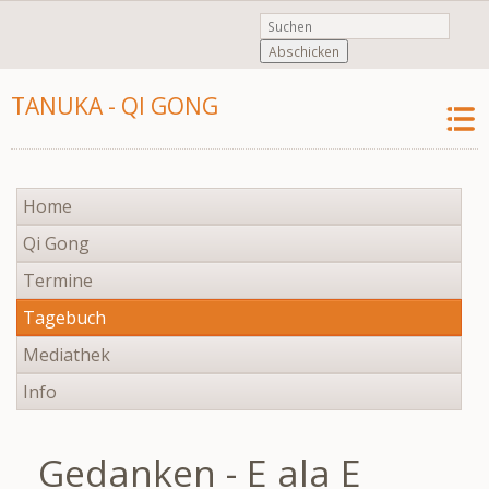
Abschicken
TANUKA - QI GONG
Navigation
Home
überspringen
Qi Gong
Termine
Tagebuch
Mediathek
Info
Gedanken - E ala E