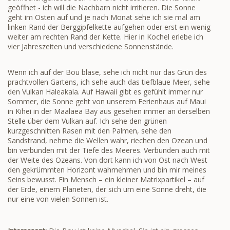
geöffnet - ich will die Nachbarn nicht irritieren. Die Sonne
geht im Osten auf und je nach Monat sehe ich sie mal am
linken Rand der Berggipfelkette aufgehen oder erst ein wenig
weiter am rechten Rand der Kette. Hier in Kochel erlebe ich
vier Jahreszeiten und verschiedene Sonnenstände.
Wenn ich auf der Bou blase, sehe ich nicht nur das Grün des
prachtvollen Gartens, ich sehe auch das tiefblaue Meer, sehe
den Vulkan Haleakala. Auf Hawaii gibt es gefühlt immer nur
Sommer, die Sonne geht von unserem Ferienhaus auf Maui
in Kihei in der Maalaea Bay aus gesehen immer an derselben
Stelle über dem Vulkan auf. Ich sehe den grünen
kurzgeschnitten Rasen mit den Palmen, sehe den
Sandstrand, nehme die Wellen wahr, riechen den Ozean und
bin verbunden mit der Tiefe des Meeres. Verbunden auch mit
der Weite des Ozeans. Von dort kann ich von Ost nach West
den gekrümmten Horizont wahrnehmen und bin mir meines
Seins bewusst. Ein Mensch – ein kleiner Matrixpartikel – auf
der Erde, einem Planeten, der sich um eine Sonne dreht, die
nur eine von vielen Sonnen ist.