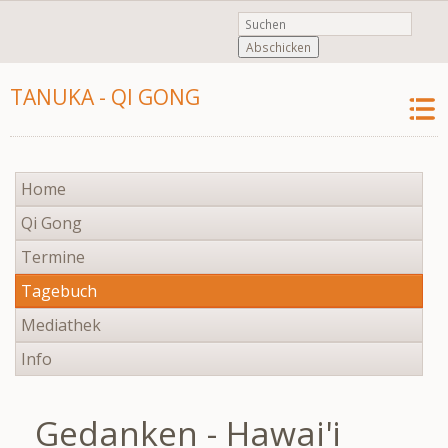
Abschicken
TANUKA - QI GONG
Navigation
Home
überspringen
Qi Gong
Termine
Tagebuch
Mediathek
Info
Gedanken - Hawai'i