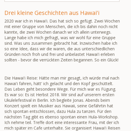
Drei kleine Geschichten aus Hawai'i
2020 war ich in Hawai'i. Das hat sich so gefügt. Zwei Wochen
mit einer Gruppe von Menschen, die ich bis dahin noch nicht
kannte, die zwei Wochen danach wr ich allein unterwegs.
Lange habe ich mich gefragt, was wir wohl für eine Gruppe
sind. Was uns zusammen gebracht hat. Inzwischen habe ich
so eine Idee, dass wir die waren, die aus unterschiedlichen
Gründen noch froh und frei und unbelastet Hawai'i erleben
sollten - bevor die verrückten Zeiten begannen. So ein Glück!
Die Hawai'i Reise: Hätte man mir gesagt, ich würde mal nach
Hawai'i fahren, hätt' ich gelacht und den Kopf geschüttelt.
Das Leben geht besondere Wege. Für mich war es Fügung.
Es war so: Es ist Herbst 2018. Wir sind auf unserem ersten
Ukulelefestival in Berlin. Ich begleite Jonas. Abends beim
Konzert spielt ein Musiker aus Hawaii, seine Gefährtin hat
sich spontan entschlossen, dazu Hula zu tanzen. Für den
nächsten Tag gibt es ebenso spontan einen Hula-Workshop.
Ich nehme teil. Treffe dort eine interessante Frau, mit der ich
mich später im Cafe unterhalte. Sie organisiert Hawai'i Reisen