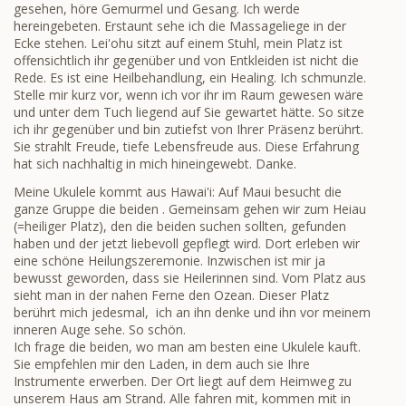
gesehen, höre Gemurmel und Gesang. Ich werde
hereingebeten. Erstaunt sehe ich die Massageliege in der
Ecke stehen. Lei'ohu sitzt auf einem Stuhl, mein Platz ist
offensichtlich ihr gegenüber und von Entkleiden ist nicht die
Rede. Es ist eine Heilbehandlung, ein Healing. Ich schmunzle.
Stelle mir kurz vor, wenn ich vor ihr im Raum gewesen wäre
und unter dem Tuch liegend auf Sie gewartet hätte. So sitze
ich ihr gegenüber und bin zutiefst von Ihrer Präsenz berührt.
Sie strahlt Freude, tiefe Lebensfreude aus. Diese Erfahrung
hat sich nachhaltig in mich hineingewebt. Danke.
Meine Ukulele kommt aus Hawai'i: Auf Maui besucht die
ganze Gruppe die beiden . Gemeinsam gehen wir zum Heiau
(=heiliger Platz), den die beiden suchen sollten, gefunden
haben und der jetzt liebevoll gepflegt wird. Dort erleben wir
eine schöne Heilungszeremonie. Inzwischen ist mir ja
bewusst geworden, dass sie Heilerinnen sind. Vom Platz aus
sieht man in der nahen Ferne den Ozean. Dieser Platz
berührt mich jedesmal, ich an ihn denke und ihn vor meinem
inneren Auge sehe. So schön.
Ich frage die beiden, wo man am besten eine Ukulele kauft.
Sie empfehlen mir den Laden, in dem auch sie Ihre
Instrumente erwerben. Der Ort liegt auf dem Heimweg zu
unserem Haus am Strand. Alle fahren mit, kommen mit in