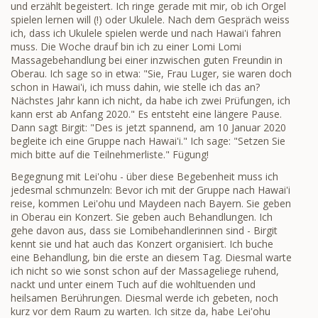
und erzählt begeistert. Ich ringe gerade mit mir, ob ich Orgel
spielen lernen will (!) oder Ukulele. Nach dem Gespräch weiss
ich, dass ich Ukulele spielen werde und nach Hawai'i fahren
muss. Die Woche drauf bin ich zu einer Lomi Lomi
Massagebehandlung bei einer inzwischen guten Freundin in
Oberau. Ich sage so in etwa: "Sie, Frau Luger, sie waren doch
schon in Hawai'i, ich muss dahin, wie stelle ich das an?
Nächstes Jahr kann ich nicht, da habe ich zwei Prüfungen, ich
kann erst ab Anfang 2020." Es entsteht eine längere Pause.
Dann sagt Birgit: "Des is jetzt spannend, am 10 Januar 2020
begleite ich eine Gruppe nach Hawai'i." Ich sage: "Setzen Sie
mich bitte auf die Teilnehmerliste." Fügung!
Begegnung mit Lei'ohu - über diese Begebenheit muss ich
jedesmal schmunzeln: Bevor ich mit der Gruppe nach Hawai'i
reise, kommen Lei'ohu und Maydeen nach Bayern. Sie geben
in Oberau ein Konzert. Sie geben auch Behandlungen. Ich
gehe davon aus, dass sie Lomibehandlerinnen sind - Birgit
kennt sie und hat auch das Konzert organisiert. Ich buche
eine Behandlung, bin die erste an diesem Tag. Diesmal warte
ich nicht so wie sonst schon auf der Massageliege ruhend,
nackt und unter einem Tuch auf die wohltuenden und
heilsamen Berührungen. Diesmal werde ich gebeten, noch
kurz vor dem Raum zu warten. Ich sitze da, habe Lei'ohu