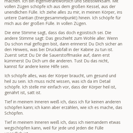
machen. Ich bin eigenverantwortlich und selbstwirksam. Mit
vollen Zügen schöpfe ich aus dem großen Kessel, aus der
unendlichen Fülle. Ich ziehe alles zu mir, in meinen Körper, ins
untere Dantian (Energiesammelpunkt) hinein. Ich schöpfe für
mich aus der großen Fülle. In vollen Zügen.
Die eine Stimme sagt, dass das doch egoistisch sei. Die
andere Stimme sagt: Das geschieht zum Wohle aller. Wenn
Du schon mal geflogen bist, dann erinnerst Du Dich sicher an
den Hinweis, was bei Druckabfall in der Kabine zu tun ist.
Zuerst setzt Du Dir die Sauerstoffmaske auf, dann erst
kümmerst Du Dich um die anderen. Tust Du das nicht,
kannst für andere keine Hilfe sein.
Ich schöpfe alles, was der Körper braucht, um gesund und
heil zu sein. Ich muss nicht wissen, was ich da im Detail
schöpfe. Ich stelle mir einfach vor, dass der Körper heil ist,
genährt ist, satt ist.
Tief in meinem Inneren weiß ich, dass ich für keinen anderen
schöpfen kann; ich kann aber erzählen, wie ich es mache, das
Schöpfen.
Tief in meinem Inneren weiß ich, dass ich niemandem etwas
wegschöpfen kann, weil für jede und jeden die Fülle