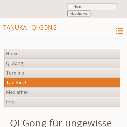
Abschicken
TANUKA - QI GONG
Navigation
Home
überspringen
Qi Gong
Termine
Tagebuch
Mediathek
Info
Qi Gong für ungewisse