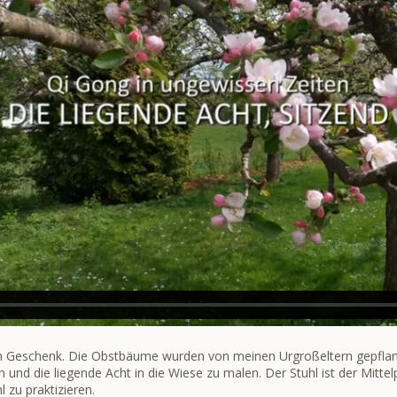
 ein Geschenk. Die Obstbäume wurden von meinen Urgroßeltern gepfla
und die liegende Acht in die Wiese zu malen. Der Stuhl ist der Mittel
 zu praktizieren.