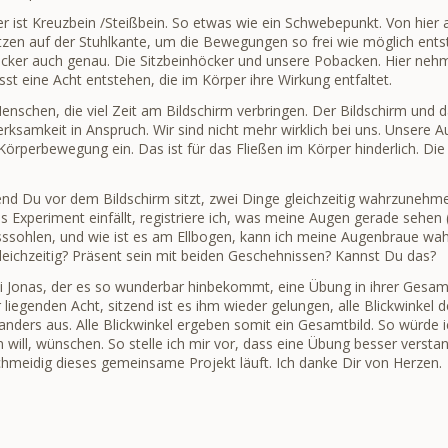
 ist Kreuzbein /Steißbein. So etwas wie ein Schwebepunkt. Von hier a
sitzen auf der Stuhlkante, um die Bewegungen so frei wie möglich ent
öcker auch genau. Die Sitzbeinhöcker und unsere Pobacken. Hier neh
st eine Acht entstehen, die im Körper ihre Wirkung entfaltet.
enschen, die viel Zeit am Bildschirm verbringen. Der Bildschirm und 
samkeit in Anspruch. Wir sind nicht mehr wirklich bei uns. Unsere 
 Körperbewegung ein. Das ist für das Fließen im Körper hinderlich. Di
end Du vor dem Bildschirm sitzt, zwei Dinge gleichzeitig wahrzuneh
s Experiment einfällt, registriere ich, was meine Augen gerade sehen 
ssohlen, und wie ist es am Ellbogen, kann ich meine Augenbraue wa
eichzeitig? Präsent sein mit beiden Geschehnissen? Kannst Du das?
 Jonas, der es so wunderbar hinbekommt, eine Übung in ihrer Gesamt
r liegenden Acht, sitzend ist es ihm wieder gelungen, alle Blickwinkel
nders aus. Alle Blickwinkel ergeben somit ein Gesamtbild. So würde ic
will, wünschen. So stelle ich mir vor, dass eine Übung besser verstan
chmeidig dieses gemeinsame Projekt läuft. Ich danke Dir von Herzen.